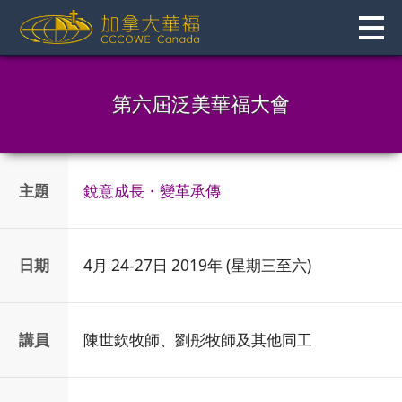
Skip
to
content
第六屆泛美華福大會
主題
銳意成長・變革承傳
日期
4月 24-27日 2019年 (星期三至六)
講員
陳世欽牧師、劉彤牧師及其他同工