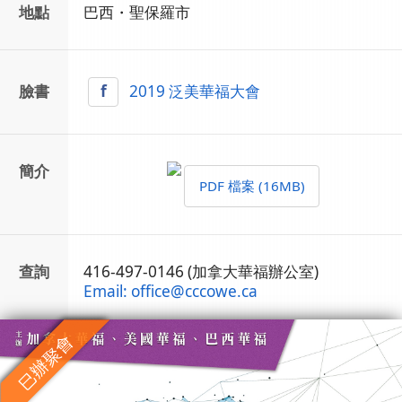
地點
巴西・聖保羅市
臉書
f
2019 泛美華福大會
簡介
PDF 檔案 (16MB)
查詢
416-497-0146 (加拿大華福辦公室)
Email: office
@
cccowe.ca