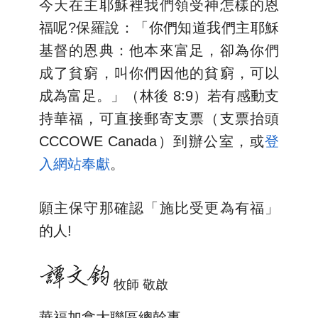
今天在主耶穌裡我們領受神怎樣的恩
福呢?保羅說：「你們知道我們主耶穌
基督的恩典：他本來富足，卻為你們
成了貧窮，叫你們因他的貧窮，可以
成為富足。」（林後 8:9）若有感動支
持華福，可直接郵寄支票（支票抬頭
CCCOWE Canada）到辦公室，或
登
入網站奉獻
。
願主保守那確認「施比受更為有福」
的人!
牧師 敬啟
華福加拿大聯區總幹事