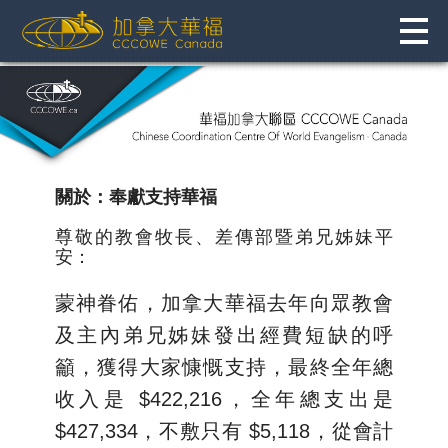
Skip
to
content
關於：奉獻支持華福
尊敬的教會牧長、差傳部暨弟兄姊妹平
安：
蒙神眷佑，加拿大華福去年向眾教會
及主內弟兄姊妹發出經費短缺的呼
籲，獲得大家慷慨支持，最終全年總
收入是 $422,216，全年總支出是
$427,334，不敷只有 $5,118，從會計