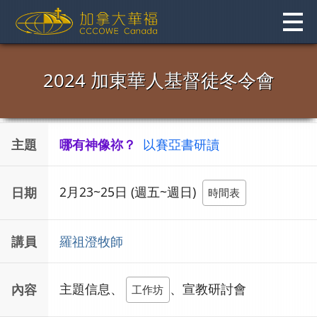
Skip
to
content
2024 加東華人基督徒冬令會
主題
哪有神像祢？
以賽亞書研讀
2月23~25日 (週五~週日)
日期
時間表
講員
羅祖澄牧師
主題信息、
、
宣教研討會
內容
工作坊