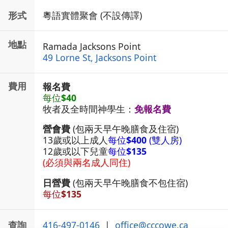
形式
粵語實體聚會 (不設傳譯)
地點
Ramada Jacksons Point
49 Lorne St, Jacksons Point
費用
報名費
每位
$40
牧者及全時間神學生：
免報名費
營會費
(包兩天早午晚膳食及住宿)
13歲或以上成人
每位
$400
(雙人房)
12歲或以下兒童
每位
$135
(必須與兩名成人同住)
日營費
(包兩天早午晚膳食不包住宿)
每位
$135
查詢
416-497-0146
|
office
@
cccowe.ca