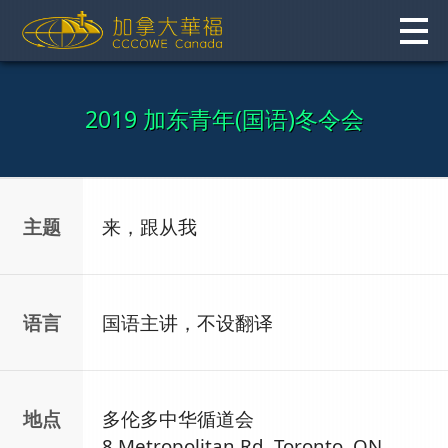
Skip
to
content
2019 加东青年(国语)冬令会
主题
来，跟从我
语言
国语主讲，不设翻译
地点
多伦多中华循道会
8 Metropolitan Rd,
Toronto, ON