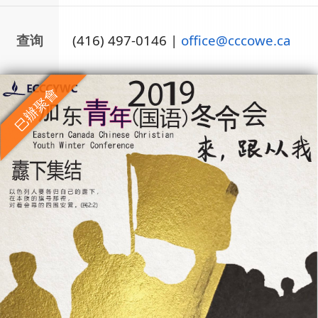
查询
(416) 497-0146
|
office
@
cccowe.ca