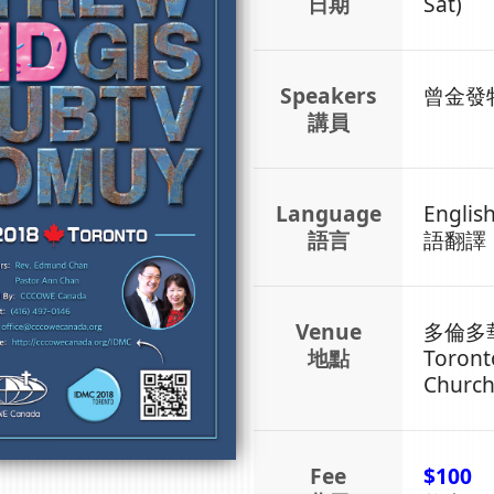
日期
Sat)
Speakers
曾金發
講員
Language
Engl
語言
語翻譯
Venue
多倫多
地點
Toront
Churc
Fee
$100