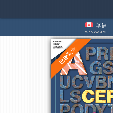
Skip
to
content
華福
奉