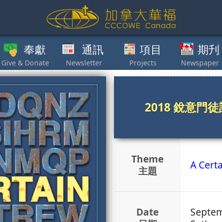
獻
通訊
項目
期刋
其他
2018 銳意
Theme
A Cert
主題
Date
Septem