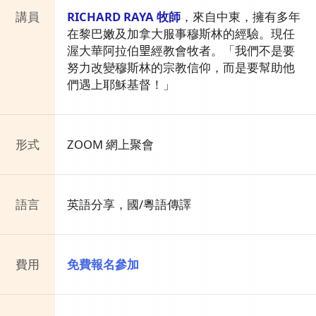
講員
RICHARD RAYA 牧師
，來自中東，擁有多年
在黎巴嫩及加拿大服事穆斯林的經驗。現任
渥大華阿拉伯𤦉經教會牧者。「我們不是要
努力改變穆斯林的宗教信仰，而是要幫助他
們遇上耶穌基督！」
形式
ZOOM 網上聚會
語言
英語分享，國/粵語傳譯
費用
免費報名參加