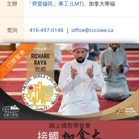
主辦
「齊愛穆民」事工 (LMT)
、
加拿大華福
查詢
416-497-0146
|
office@cccowe.ca