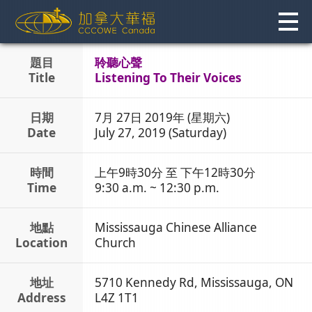
Skip
to
content
題目
聆聽心聲
Title
Listening To Their Voices
日期
7月 27日 2019年 (星期六)
Date
July 27, 2019 (Saturday)
時間
上午9時30分 至 下午12時30分
Time
9:30 a.m. ~ 12:30 p.m.
地點
Mississauga Chinese Alliance
Location
Church
地址
5710 Kennedy Rd, Mississauga, ON
Address
L4Z 1T1