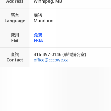
Address
Winnipeg, MB
語言
國語
Language
Mandarin
費用
免費
Fee
FREE
查詢
416-497-0146 (華福辦公室)
Contact
office
@
cccowe.ca