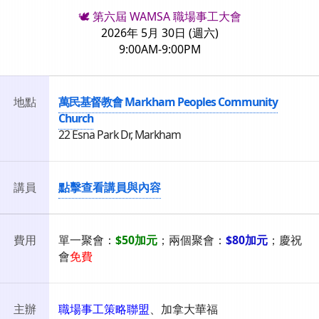
🕊️
第六屆 WAMSA 職場事工大會
2026年 5月 30日 (週六)
9:00AM-9:00PM
地點
萬民基督教會 Markham Peoples Community
Church
22 Esna Park Dr, Markham
講員
點擊查看講員與內容
費用
單一聚會：
$50加元
；兩個聚會：
$80加元
；慶祝
會
免費
主辦
職場事工策略聯盟
、加拿大華福