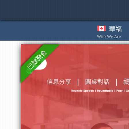
Skip
to
content
華福
奉