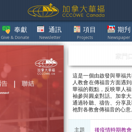
獻
通訊
項目
期刋
其他
家門
這是一個由啟發與華福共
人教會在傳福音方面遇到
華福的觀點，反映華人福
袖參與圓桌對話。加拿大
通過聆聽、禱告、分享及
祂對各教會傳福音的心意
主題
後疫情時期教會