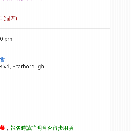
年 (週四)
00 pm
會
 Blvd, Scarborough
餐
，
報名時請註明會否留步用膳