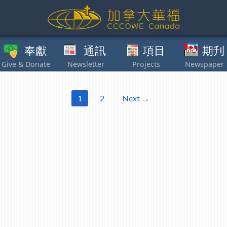
獻
通訊
項目
期刋
其他
1
2
Next →