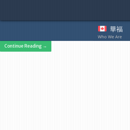
Skip
to
content
華福
奉
Continue Reading →
Post
navigation